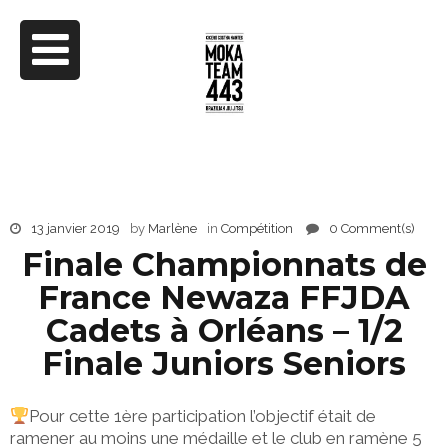
13 janvier 2019
by
Marlène
in
Compétition
0 Comment(s)
Finale Championnats de
France Newaza FFJDA
Cadets à Orléans – 1/2
Finale Juniors Seniors
Pour cette 1ère participation l’objectif était de
ramener au moins une médaille et le club en ramène 5