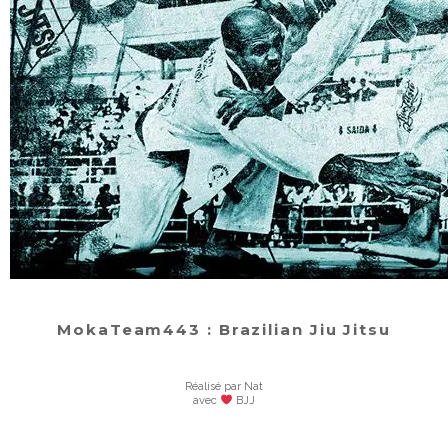
MokaTeam443 : Brazilian Jiu Jitsu
Réalisé par Nat
avec
BJJ