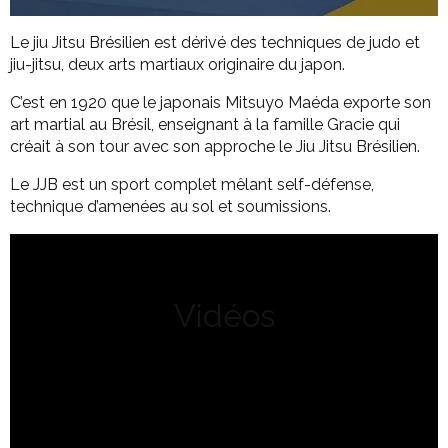
Le jiu Jitsu Brésilien est dérivé des techniques de judo et
jiu-jitsu, deux arts martiaux originaire du japon.
C’est en 1920 que le japonais Mitsuyo Maéda exporte son
art martial au Brésil, enseignant à la famille Gracie qui
créait à son tour avec son approche le Jiu Jitsu Brésilien.
Le JJB est un sport complet mêlant self-défense,
technique d’amenées au sol et soumissions.
Vidéos